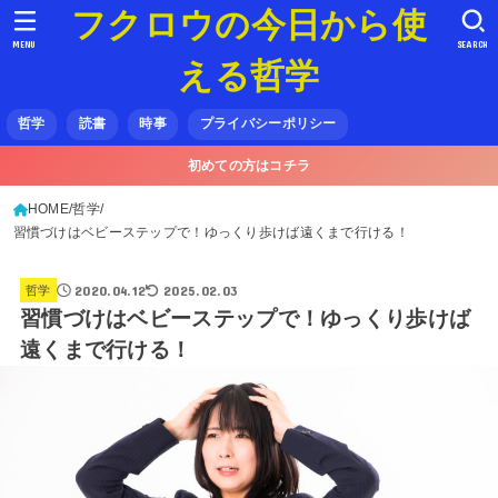
フクロウの今日から使
MENU
SEARCH
える哲学
哲学
読書
時事
プライバシーポリシー
初めての方はコチラ
HOME
哲学
習慣づけはベビーステップで！ゆっくり歩けば遠くまで行ける！
2020.04.12
2025.02.03
哲学
習慣づけはベビーステップで！ゆっくり歩けば
遠くまで行ける！