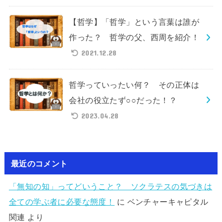
【哲学】「哲学」という言葉は誰が
作った？ 哲学の父、西周を紹介！
2021.12.28
哲学っていったい何？ その正体は
会社の役立たず○○だった！？
2023.04.28
最近のコメント
「無知の知」ってどいうこと？ ソクラテスの気づきは
全ての学ぶ者に必要な態度！
に
ベンチャーキャピタル
関連
より