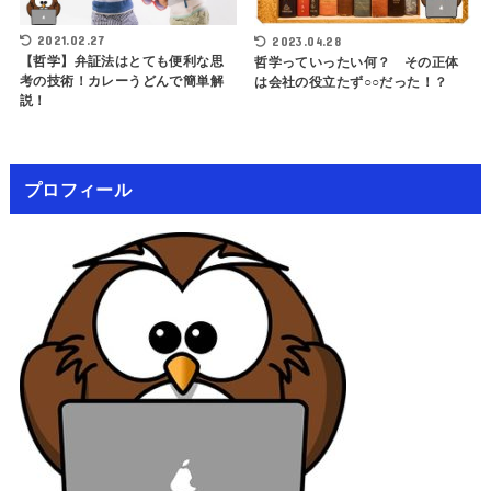
2021.02.27
2023.04.28
【哲学】弁証法はとても便利な思
哲学っていったい何？ その正体
考の技術！カレーうどんで簡単解
は会社の役立たず○○だった！？
説！
プロフィール