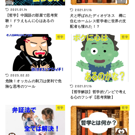
2021.01.14
2021.01.16
【哲学】中国語の部屋で思考実
犬と呼ばれたディオゲネス 樽に
験！ドラえもんに心はあるの
住むホームレス哲学者に世界の支
か？
配者も憧れた！？
哲学
哲学
2025.02.03
危険！オッカムの剃刀は便利で危
2021.01.16
険な思考のツール
【哲学解説】哲学的ゾンビで考え
る心のフシギ【思考実験】
哲学
哲学