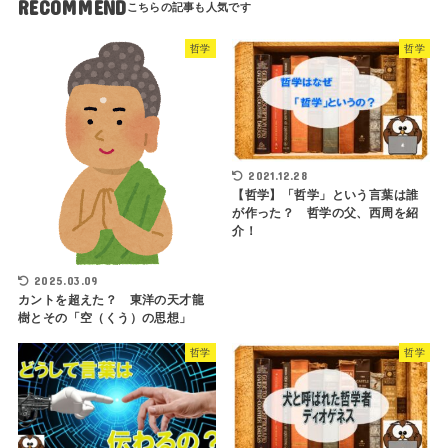
RECOMMEND
哲学
哲学
2021.12.28
【哲学】「哲学」という言葉は誰
が作った？ 哲学の父、西周を紹
介！
2025.03.09
カントを超えた？ 東洋の天才龍
樹とその「空（くう）の思想」
哲学
哲学